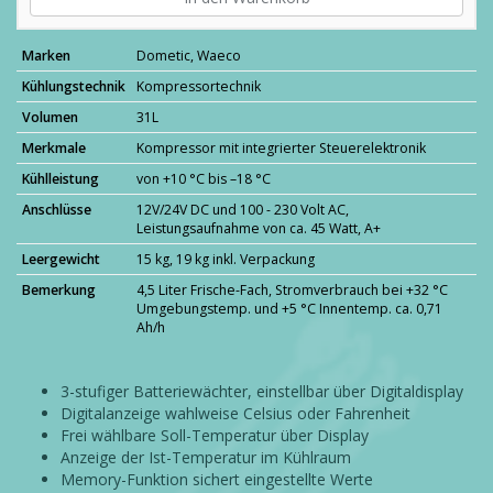
Marken
Dometic
,
Waeco
Kühlungstechnik
Kompressortechnik
Volumen
31L
Merkmale
Kompressor mit integrierter Steuerelektronik
Kühlleistung
von +10 °C bis –18 °C
Anschlüsse
12V/24V DC und 100 - 230 Volt AC,
Leistungsaufnahme von ca. 45 Watt, A+
Leergewicht
15 kg, 19 kg inkl. Verpackung
Bemerkung
4,5 Liter Frische-Fach, Stromverbrauch bei +32 °C
Umgebungstemp. und +5 °C Innentemp. ca. 0,71
Ah/h
3-stufiger Batteriewächter, einstellbar über Digitaldisplay
Digitalanzeige wahlweise Celsius oder Fahrenheit
Frei wählbare Soll-Temperatur über Display
Anzeige der Ist-Temperatur im Kühlraum
Memory-Funktion sichert eingestellte Werte