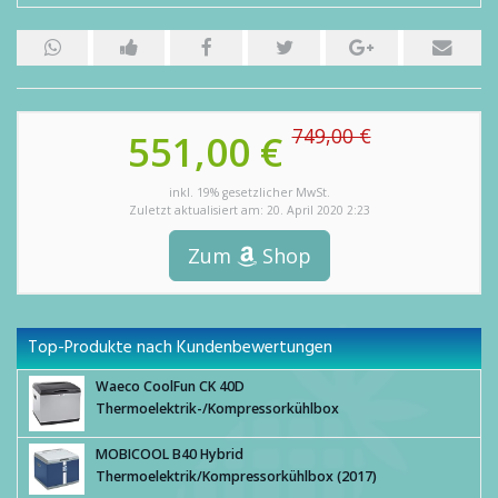
749,00 €
551,00 €
inkl. 19% gesetzlicher MwSt.
Zuletzt aktualisiert am: 20. April 2020 2:23
Zum
Shop
Top-Produkte nach Kundenbewertungen
Waeco CoolFun CK 40D
Thermoelektrik-/Kompressorkühlbox
MOBICOOL B40 Hybrid
Thermoelektrik/Kompressorkühlbox (2017)