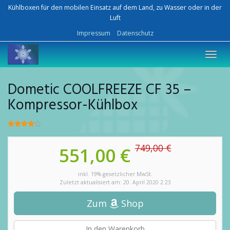
Skip
Kühlboxen für den mobilen Einsatz auf dem Land, zu Wasser oder in der
to
Luft
main
Impressum
Datenschutz
content
Toggl
navig
Dometic COOLFREEZE CF 35 –
Kompressor-Kühlbox
749,00 €
551,00 €
inkl. 19% gesetzlicher MwSt.
Zuletzt aktualisiert am: 20. April 2020 2:23
Zum
Shop
In den Warenkorb