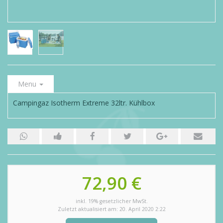
Menu
Campingaz Isotherm Extreme 32ltr. Kühlbox
72,90 €
inkl. 19% gesetzlicher MwSt.
Zuletzt aktualisiert am: 20. April 2020 2:22