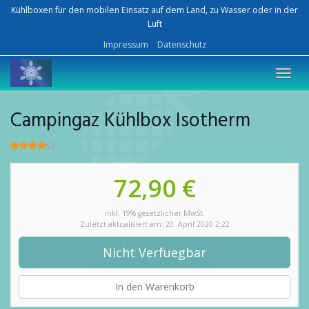
Skip
Kühlboxen für den mobilen Einsatz auf dem Land, zu Wasser oder in der
to
Luft
main
Impressum
Datenschutz
content
Toggl
navig
Campingaz Kühlbox Isotherm
72,90 €
inkl. 19% gesetzlicher MwSt.
Zuletzt aktualisiert am: 20. April 2020 2:22
Nicht Verfuegbar
In den Warenkorb