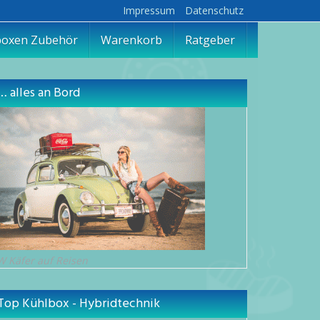
Impressum
Datenschutz
boxen Zubehör
Warenkorb
Ratgeber
… alles an Bord
W Käfer auf Reisen
Top Kühlbox - Hybridtechnik