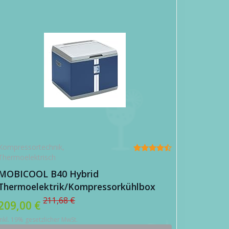
Kompressortechnik
,
Thermoelektrisch
MOBICOOL B40 Hybrid
Thermoelektrik/Kompressorkühlbox
(2017)
211,68 €
209,00 €
inkl. 19% gesetzlicher MwSt.